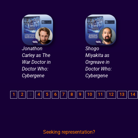
Jonathon
Shogo
Carley as The
Miyakita as
War Doctor in
Orgreave in
Doctor Who:
Doctor Who:
Cybergene
Cybergene
1
2
3
4
5
6
7
8
9
10
11
12
13
14
Seeking representation?