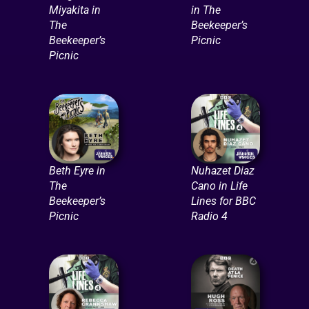
Miyakita in
in The
The
Beekeeper’s
Beekeeper’s
Picnic
Picnic
Beth Eyre in
Nuhazet Diaz
The
Cano in Life
Beekeeper’s
Lines for BBC
Picnic
Radio 4