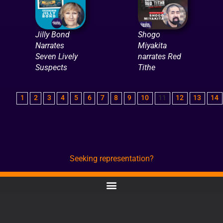
Jilly Bond
Shogo
Narrates
Miyakita
Seven Lively
narrates Red
Suspects
Tithe
1
2
3
4
5
6
7
8
9
10
11
12
13
14
Seeking representation?
CONTACT