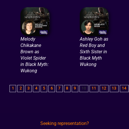
Melody
Ashley Goh as
Chikakane
Red Boy and
Brown as
Sixth Sister in
Violet Spider
Black Myth
in Black Myth:
Wukong
Wukong
1
2
3
4
5
6
7
8
9
10
11
12
13
14
Seeking representation?