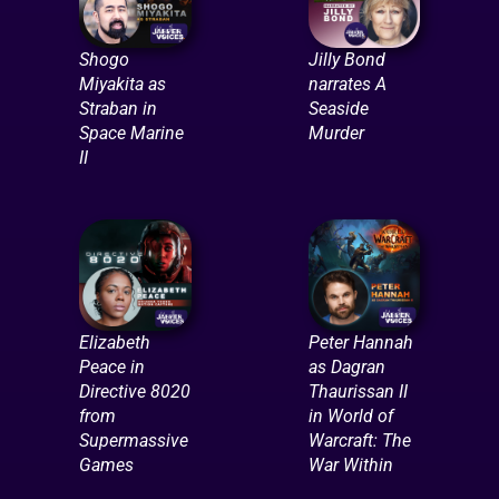
Shogo
Jilly Bond
Miyakita as
narrates A
Straban in
Seaside
Space Marine
Murder
II
Elizabeth
Peter Hannah
Peace in
as Dagran
Directive 8020
Thaurissan II
from
in World of
Supermassive
Warcraft: The
Games
War Within